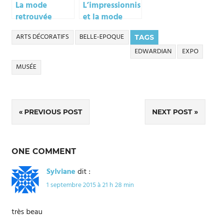
La mode
L’impressionnisme
retrouvée
et la mode
ARTS DÉCORATIFS
BELLE-EPOQUE
TAGS
EDWARDIAN
EXPO
MUSÉE
Navigation
PREVIOUS POST
NEXT POST
de
l’article
ONE COMMENT
Sylviane
dit :
1 septembre 2015 à 21 h 28 min
très beau