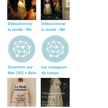
Déboutonner
Déboutonner
la mode : 19e
la mode : 18e
Downton-sur-
Les voyageurs
Mer 2012 > Bain
du temps :
de mer Belle
Belle Epoque
époque du
dimanche (3/3)