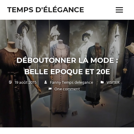
Skip
TEMPS D'ÉLÉGANCE
to
Menu
content
Pour
les
passionnés
de
costumes
DÉBOUTONNER LA MODE :
BELLE EPOQUE ET 20E
19 août 2015
Fanny Temps delegance
VISITER
One comment