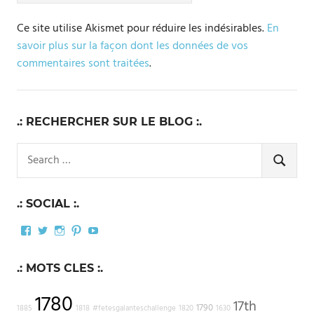
Ce site utilise Akismet pour réduire les indésirables.
En
savoir plus sur la façon dont les données de vos
commentaires sont traitées
.
.: RECHERCHER SUR LE BLOG :.
Search
for:
SEARCH
.: SOCIAL :.
Facebook
Twitter
Instagram
Pinterest
YouTube
.: MOTS CLES :.
1780
17th
1790
1885
1818
#fetesgalanteschallenge
1820
1630