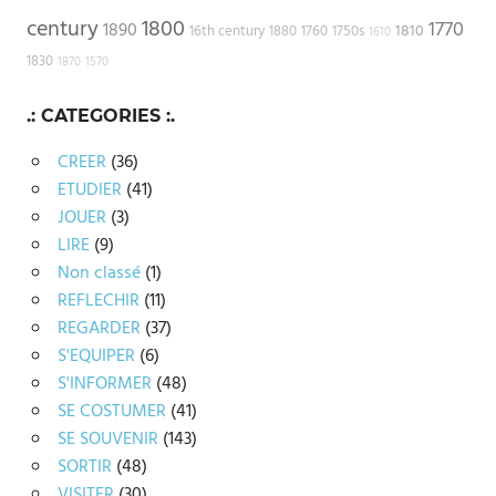
century
1800
1770
1890
1810
16th century
1880
1760
1750s
1610
1830
1870
1570
.: CATEGORIES :.
CREER
(36)
ETUDIER
(41)
JOUER
(3)
LIRE
(9)
Non classé
(1)
REFLECHIR
(11)
REGARDER
(37)
S'EQUIPER
(6)
S'INFORMER
(48)
SE COSTUMER
(41)
SE SOUVENIR
(143)
SORTIR
(48)
VISITER
(30)