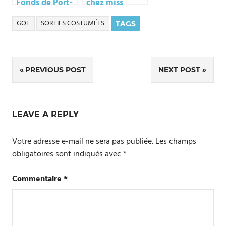
Fonds de Port-
chez miss
Réal
Austen
GOT
SORTIES COSTUMÉES
TAGS
Navigation
PREVIOUS POST
NEXT POST
de
l’article
LEAVE A REPLY
Votre adresse e-mail ne sera pas publiée.
Les champs
obligatoires sont indiqués avec
*
Commentaire
*