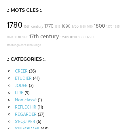
.: MOTS CLES :.
1780
1800
1770
1890
16th century
1760
1818
1630
1610
1570
1885
17th century
1810
1830
1750s
1880
1790
1820
1870
#fetesgalanteschallenge
.: CATEGORIES :.
CREER
(36)
ETUDIER
(41)
JOUER
(3)
LIRE
(9)
Non classé
(1)
REFLECHIR
(11)
REGARDER
(37)
S'EQUIPER
(6)