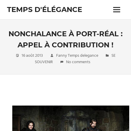
Skip
TEMPS D'ÉLÉGANCE
to
Menu
content
Pour
les
passionnés
NONCHALANCE À PORT-RÉAL :
de
costumes
APPEL À CONTRIBUTION !
16 août 2013
Fanny Temps delegance
SE
SOUVENIR
No comments