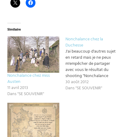
Similaire
Nonchalance chez la
Duchesse
J'ai beaucoup d'autres sujet
en retard mais je ne peux
m'empêcher de partager
avec vous le résultat du
Nonchalance chez miss
shooting "Nonchalance
Austen
chez la Duchesse" ! I have
30 août 2012
11 avril 2013
several other articles late
Dans "SE SOUVENIR"
Dans "SE SOUVENIR"
mais I can't help myself
sharing with you the final
result of this photo shoot
called "Nonchalance chez la
Duchesse"…