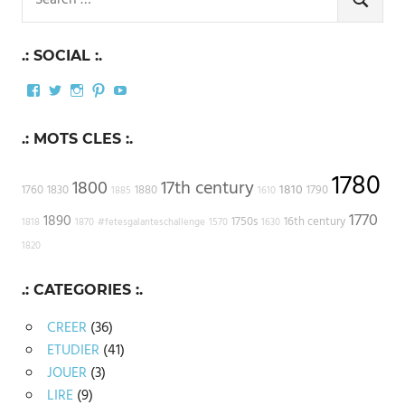
for:
SEARCH
.: SOCIAL :.
Facebook
Twitter
Instagram
Pinterest
YouTube
.: MOTS CLES :.
1780
1800
17th century
1810
1760
1830
1880
1790
1885
1610
1770
1890
1750s
16th century
1818
1870
#fetesgalanteschallenge
1570
1630
1820
.: CATEGORIES :.
CREER
(36)
ETUDIER
(41)
JOUER
(3)
LIRE
(9)