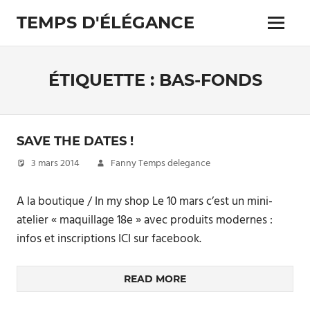
Skip
TEMPS D'ÉLÉGANCE
to
Menu
content
Pour
les
passionnés
ÉTIQUETTE :
BAS-FONDS
de
costumes
SAVE THE DATES !
3 mars 2014
Fanny Temps delegance
A la boutique / In my shop Le 10 mars c’est un mini-
atelier « maquillage 18e » avec produits modernes :
infos et inscriptions ICI sur facebook.
READ MORE