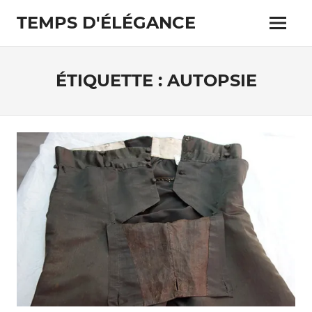
Skip
TEMPS D'ÉLÉGANCE
to
Menu
content
Pour
les
passionnés
ÉTIQUETTE :
AUTOPSIE
de
costumes