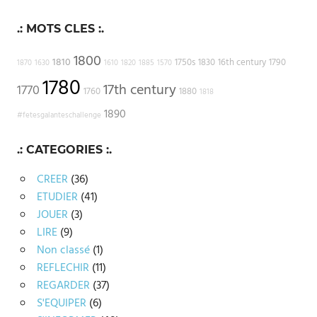
.: MOTS CLES :.
1800
1810
1750s
1830
16th century
1790
1870
1630
1610
1820
1885
1570
1780
17th century
1770
1760
1880
1818
1890
#fetesgalanteschallenge
.: CATEGORIES :.
CREER
(36)
ETUDIER
(41)
JOUER
(3)
LIRE
(9)
Non classé
(1)
REFLECHIR
(11)
REGARDER
(37)
S'EQUIPER
(6)