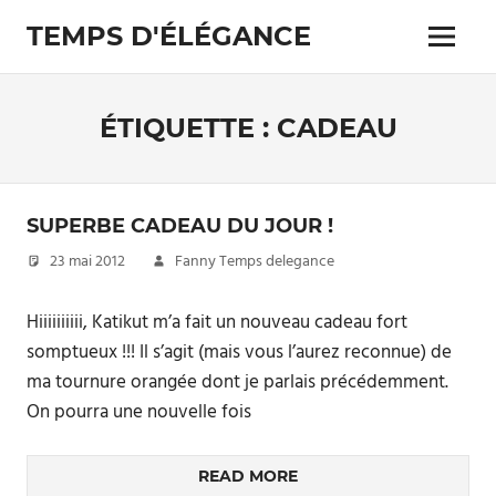
Skip
TEMPS D'ÉLÉGANCE
to
Menu
content
Pour
les
passionnés
ÉTIQUETTE :
CADEAU
de
costumes
SUPERBE CADEAU DU JOUR !
23 mai 2012
Fanny Temps delegance
Hiiiiiiiiii, Katikut m’a fait un nouveau cadeau fort
somptueux !!! Il s’agit (mais vous l’aurez reconnue) de
ma tournure orangée dont je parlais précédemment.
On pourra une nouvelle fois
READ MORE