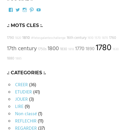
Facebook
Twitter
Instagram
Pinterest
YouTube
.: MOTS CLES :.
1810
1790
16th century
1760
1820
#fetesgalanteschallenge
1610
1570
1870
1780
17th century
1800
1770
1890
1750s
1830
1818
1630
1880
1885
.: CATEGORIES :.
CREER
(36)
ETUDIER
(41)
JOUER
(3)
LIRE
(9)
Non classé
(1)
REFLECHIR
(11)
REGARDER
(37)