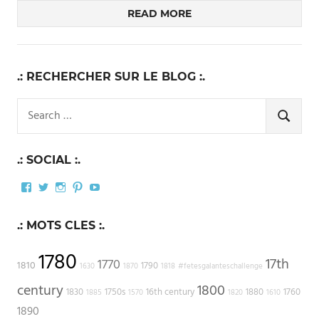
READ MORE
.: RECHERCHER SUR LE BLOG :.
Search
for:
SEARCH
.: SOCIAL :.
Facebook
Twitter
Instagram
Pinterest
YouTube
.: MOTS CLES :.
1780
17th
1770
1810
1790
1630
1870
1818
#fetesgalanteschallenge
century
1800
1830
1750s
16th century
1880
1760
1885
1570
1820
1610
1890