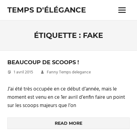
Skip
TEMPS D'ÉLÉGANCE
to
Menu
content
Pour
les
passionnés
ÉTIQUETTE :
FAKE
de
costumes
BEAUCOUP DE SCOOPS !
1 avril 2015
Fanny Temps delegance
J’ai été très occupée en ce début d’année, mais le
moment est venu en ce 1er avril d’enfin faire un point
sur les scoops majeurs que l’on
READ MORE