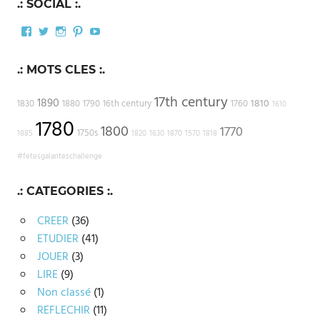
.: SOCIAL :.
Facebook
Twitter
Instagram
Pinterest
YouTube
.: MOTS CLES :.
17th century
1890
1810
1830
1880
1790
16th century
1760
1610
1780
1800
1770
1750s
1885
1820
1630
1870
1570
1818
#fetesgalanteschallenge
.: CATEGORIES :.
CREER
(36)
ETUDIER
(41)
JOUER
(3)
LIRE
(9)
Non classé
(1)
REFLECHIR
(11)