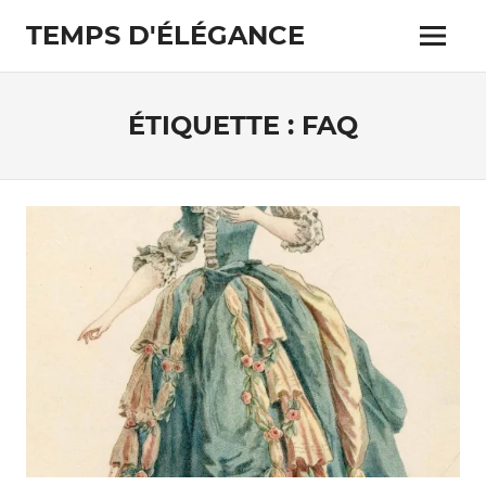
Skip
TEMPS D'ÉLÉGANCE
to
Menu
content
Pour
les
passionnés
ÉTIQUETTE :
FAQ
de
costumes