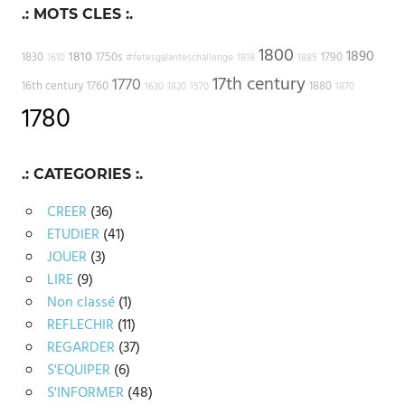
.: MOTS CLES :.
1800
1890
1810
1830
1750s
1790
1610
#fetesgalanteschallenge
1818
1885
17th century
1770
16th century
1760
1880
1630
1820
1570
1870
1780
.: CATEGORIES :.
CREER
(36)
ETUDIER
(41)
JOUER
(3)
LIRE
(9)
Non classé
(1)
REFLECHIR
(11)
REGARDER
(37)
S'EQUIPER
(6)
S'INFORMER
(48)