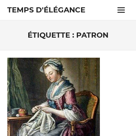
Skip
TEMPS D'ÉLÉGANCE
to
Menu
content
Pour
les
passionnés
ÉTIQUETTE :
PATRON
de
costumes