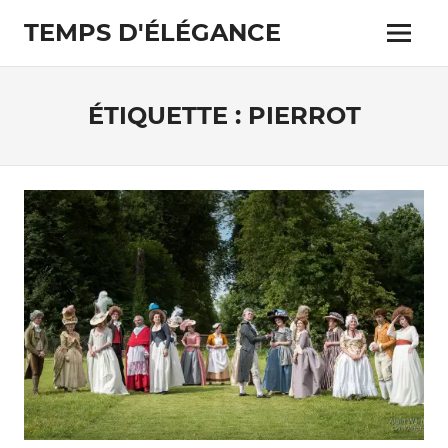
Skip
TEMPS D'ÉLÉGANCE
to
Menu
content
Pour
les
passionnés
ÉTIQUETTE :
PIERROT
de
costumes