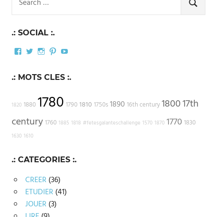
for:
SEARCH
.: SOCIAL :.
Facebook
Twitter
Instagram
Pinterest
YouTube
.: MOTS CLES :.
1780
1800
17th
1890
1810
1880
1790
1750s
16th century
1820
century
1770
1760
1830
1885
1818
#fetesgalanteschallenge
1570
1870
1630
1610
.: CATEGORIES :.
CREER
(36)
ETUDIER
(41)
JOUER
(3)
LIRE
(9)