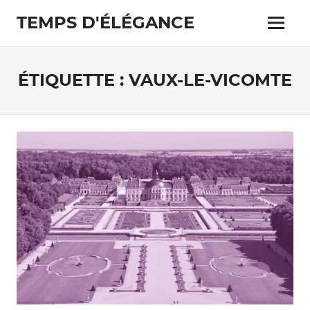
Skip
TEMPS D'ÉLÉGANCE
to
Menu
content
Pour
les
passionnés
ÉTIQUETTE :
VAUX-LE-VICOMTE
de
costumes