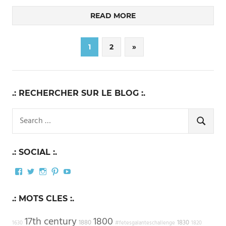
READ MORE
Pagination
Next
1
2
»
Posts
des
publications
.: RECHERCHER SUR LE BLOG :.
Search
for:
SEARCH
.: SOCIAL :.
Facebook
Twitter
Instagram
Pinterest
YouTube
.: MOTS CLES :.
17th century
1800
1880
1830
1630
#fetesgalanteschallenge
1820