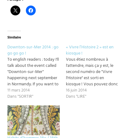
Similaire
Downton-sur-Mer 2014 : go
« Vivre l’Histoire 2 » est en
go go go !
kiosque !
To english readers : today I'll
Vous étiez nombreux à
talk about the event called
l'attendre, mais ça y est, le
"Downton-sur-Mer"
second numéro de "Vivre
happening next september
l'Histoire" est sorti en
in Normandy. If you want to
kiosque ! Vous pouvez donc
participate and do not
11 mars 2014
l'acheter chez tout bon
16 juin 2014
speak french you can send
Dans "SORTIR"
buraliste ou directement sur
Dans "LIRE"
me an email to have more
le site internet ICI. Je vous
informations in english (but
met quelques images de
if you read french, all
mon travail en petite
informations are below). ***
résolution pour vous mettre
Et…
l'eau…