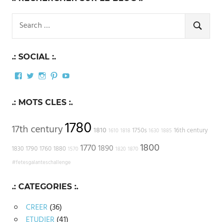
Search
for:
SEARCH
.: SOCIAL :.
Facebook
Twitter
Instagram
Pinterest
YouTube
.: MOTS CLES :.
1780
17th century
1810
1750s
16th century
1610
1818
1630
1885
1800
1770
1890
1830
1790
1760
1880
1570
1820
1870
#fetesgalanteschallenge
.: CATEGORIES :.
CREER
(36)
ETUDIER
(41)