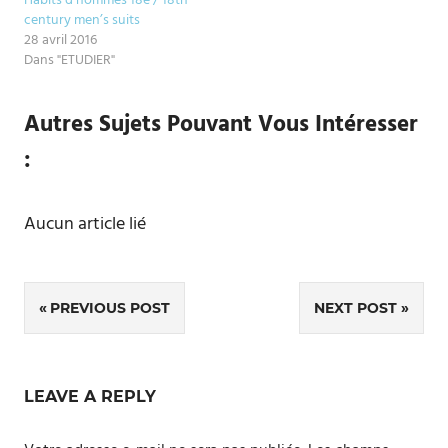
Habits d’hommes 18e / 18th
century men’s suits
28 avril 2016
Dans "ETUDIER"
Autres Sujets Pouvant Vous Intéresser
:
Aucun article lié
Navigation
PREVIOUS POST
NEXT POST
de
l’article
LEAVE A REPLY