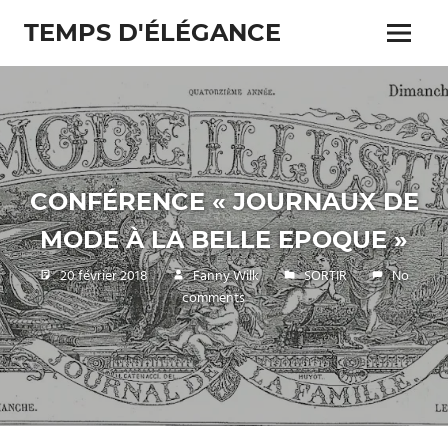
Skip
TEMPS D'ÉLÉGANCE
to
Menu
content
Pour
les
passionnés
de
costumes
CONFÉRENCE « JOURNAUX DE
MODE À LA BELLE EPOQUE »
20 février 2018
Fanny Wilk
SORTIR
No
comments