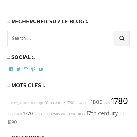
.: RECHERCHER SUR LE BLOG :.
Search
for:
SEARCH
.: SOCIAL :.
Facebook
Twitter
Instagram
Pinterest
YouTube
.: MOTS CLES :.
1780
1800
16th century
1790
#fetesgalanteschallenge
1820
1570
1610
17th century
1770
1810
1830
1880
1750s
1760
1818
1630
1885
1870
1890