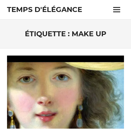
Skip
TEMPS D'ÉLÉGANCE
to
Menu
content
Pour
les
passionnés
ÉTIQUETTE :
MAKE UP
de
costumes