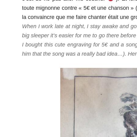
toute mignonne contre « 5€ et une chanson » (m
la convaincre que me faire chanter était une gr
When I work late at night, I stay awake and g
big sleeper it’s easier for me to go there befor
I bought this cute engraving for 5€ and a song 
him that the song was a really bad idea…). Here 