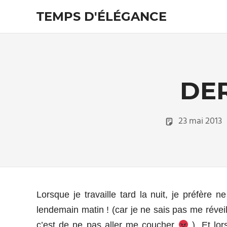
Skip
TEMPS D'ÉLÉGANCE
to
content
Pour
les
passionnés
de
costumes
DE
23 mai 2013
Lorsque je travaille tard la nuit, je préfère n
lendemain matin ! (car je ne sais pas me réveil
c’est de ne pas aller me coucher
). Et lor