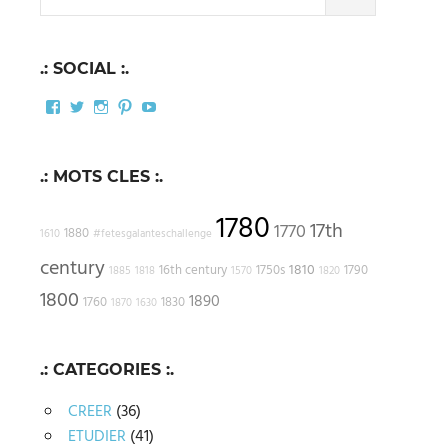
for:
.: SOCIAL :.
Facebook
Twitter
Instagram
Pinterest
YouTube
.: MOTS CLES :.
1780
17th
1770
1880
1610
#fetesgalanteschallenge
century
1810
16th century
1750s
1790
1885
1818
1570
1820
1800
1890
1760
1830
1870
1630
.: CATEGORIES :.
CREER
(36)
ETUDIER
(41)