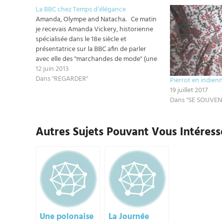
La BBC chez Temps d’élégance
Amanda, Olympe and Natacha. Ce matin
je recevais Amanda Vickery, historienne
spécialisée dans le 18e siècle et
présentatrice sur la BBC afin de parler
avec elle des "marchandes de mode" (une
spécialité très française), et plus
12 juin 2013
particulièrement de Rose Bertin, dans le
Dans "REGARDER"
Pierrot en indien
cadre d'une série de documentaires
19 juillet 2017
concernant "les femmes et…
Dans "SE SOUVEN
Autres Sujets Pouvant Vous Intéresse
Une polonaise
La Journée