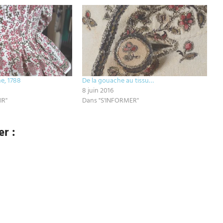
ne, 1788
De la gouache au tissu…
8 juin 2016
IR"
Dans "S'INFORMER"
r :