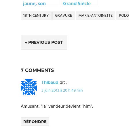
jaune, son
Grand Siècle
chapeau et …
2012, château
18TH CENTURY
GRAVURE
MARIE-ANTOINETTE
POLO
des chats
de Vaux-le-
Vicomte
Navigation
PREVIOUS POST
de
l’article
7 COMMENTS
Thibaud
dit :
3 juin 2013 à 20 h 49 min
Amusant, "la" vendeur devient "him".
RÉPONDRE