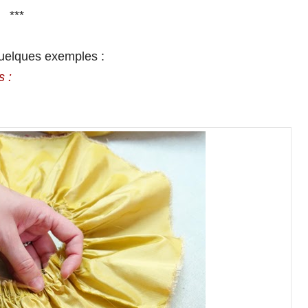
***
 Quelques exemples :
s :