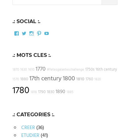
for:
.: SOCIAL :.
Facebook
Twitter
Instagram
Pinterest
YouTube
.: MOTS CLES :.
1770
1750s
16th century
1870
1630
1610
#fetesgalanteschallenge
17th century
1800
1810
1880
1760
1570
1820
1780
1890
1790
1830
1818
1885
.: CATEGORIES :.
CREER
(36)
ETUDIER
(41)