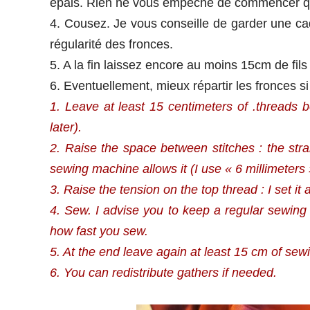
épais. Rien ne vous empêche de commencer quel
4. Cousez. Je vous conseille de garder une cade
régularité des fronces.
5. A la fin laissez encore au moins 15cm de fil
6. Eventuellement, mieux répartir les fronces si
1. Leave at least 15 centimeters of .threads be
later).
2. Raise the space between stitches : the stra
sewing machine allows it (I use « 6 millimeters 
3. Raise the tension on the top thread : I set it a
4. Sew. I advise you to keep a regular sewing
how fast you sew.
5. At the end leave again at least 15 cm of sew
6. You can redistribute gathers if needed.