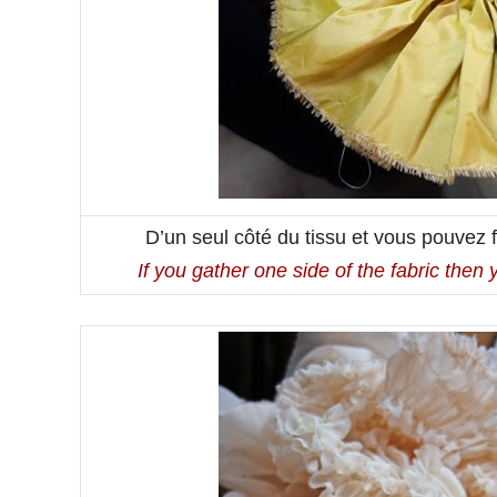
D’un seul côté du tissu et vous pouvez f
If you gather one side of the fabric then y