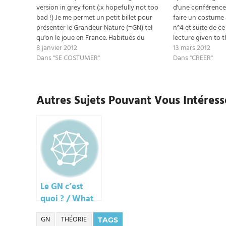
version in grey font (:x hopefully not too
d'une conférence 
bad !) Je me permet un petit billet pour
faire un costume à
présenter le Grandeur Nature (=GN) tel
n°4 et suite de ce
qu'on le joue en France. Habitués du
lecture given to t
genre, passez votre chemin ! Car ce petit
8 janvier 2012
Action Role Play
13 mars 2012
texte n'a d'intérêt que pour ceux…
Dans "SE COSTUMER"
"Getting a costum
Dans "CREER"
Autres Sujets Pouvant Vous Intéresse
Le GN c’est
quoi ? / What
is LARP ?
GN
THÉORIE
TAGS