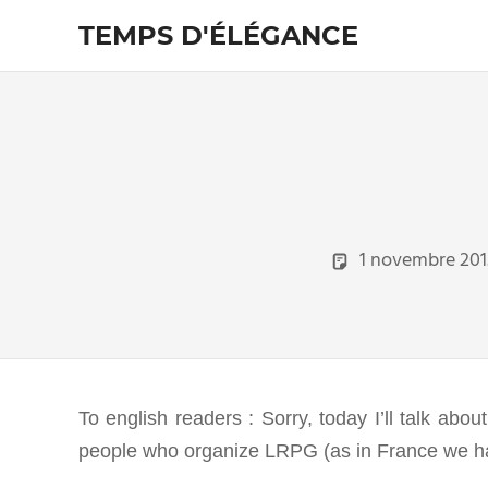
Skip
TEMPS D'ÉLÉGANCE
to
content
Pour
les
passionnés
de
costumes
1 novembre 201
To english readers : Sorry, today I’ll talk ab
people who organize LRPG (as in France we hav