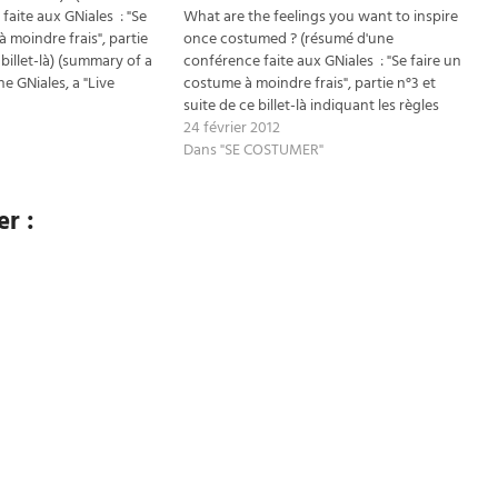
faite aux GNiales : "Se
What are the feelings you want to inspire
 moindre frais", partie
once costumed ? (résumé d'une
 billet-là) (summary of a
conférence faite aux GNiales : "Se faire un
he GNiales, a "Live
costume à moindre frais", partie n°3 et
ing Game" symposium :
suite de ce billet-là indiquant les règles
e cheaply", part 4…
d'or en matière de costumes pour les jeux
24 février 2012
de rôles Grandeur Nature) (summary of a
Dans "SE COSTUMER"
lecture…
r :