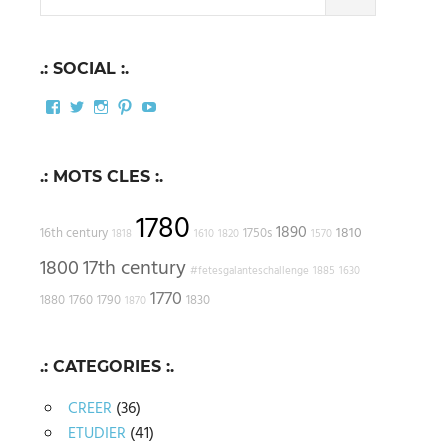
for:
.: SOCIAL :.
Facebook
Twitter
Instagram
Pinterest
YouTube
.: MOTS CLES :.
1780
1890
1810
16th century
1750s
1818
1610
1820
1570
1800
17th century
#fetesgalanteschallenge
1885
1630
1770
1880
1760
1790
1830
1870
.: CATEGORIES :.
CREER
(36)
ETUDIER
(41)