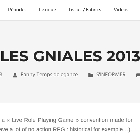
Périodes
Lexique
Tissus / Fabrics
Videos
LES GNIALES 201
3
Fanny Temps delegance
S'INFORMER
out a « Live Role Playing Game » convention made for
e a lot of no-action RPG : historical for exemple…).