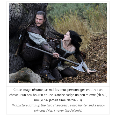
Cette image résume pas mal les deux personnages en titre : un
chasseur un peu bourrin et une Blanche Neige un peu mièvre (ah oui,
moi je n’ai jamais aimé Narnia :-D)
This picture sums up the two characters : a nag hunter and a soppy
princess (Yes, I never liked Narnia)