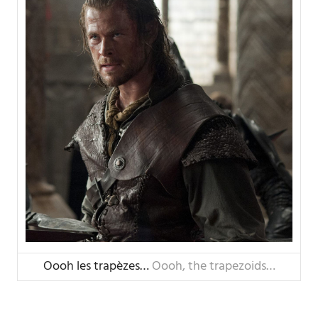
Oooh les trapèzes…
Oooh, the trapezoids…