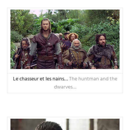
Le chasseur et les nains…
The huntman and the
dwarves…