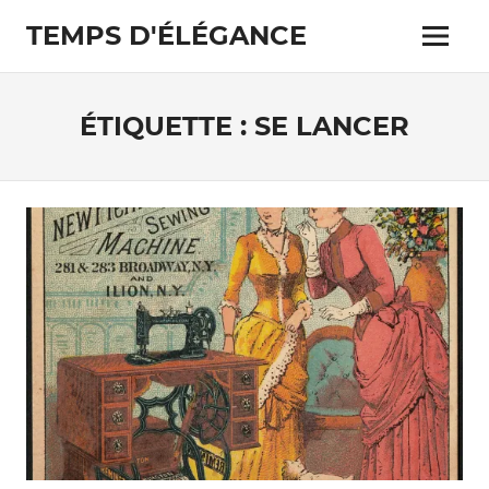
Skip
TEMPS D'ÉLÉGANCE
to
Menu
content
Pour
les
passionnés
ÉTIQUETTE :
SE LANCER
de
costumes