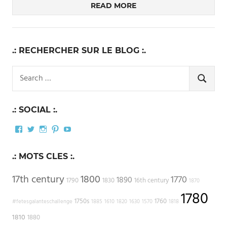
READ MORE
.: RECHERCHER SUR LE BLOG :.
Search
for:
SEARCH
.: SOCIAL :.
Facebook
Twitter
Instagram
Pinterest
YouTube
.: MOTS CLES :.
17th century
1800
1770
1890
1790
1830
16th century
1870
1780
1750s
1760
#fetesgalanteschallenge
1885
1610
1820
1630
1570
1818
1810
1880