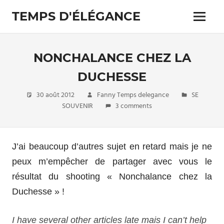
Skip
TEMPS D'ÉLÉGANCE
to
Menu
content
Pour
les
passionnés
NONCHALANCE CHEZ LA
de
costumes
DUCHESSE
30 août 2012
Fanny Temps delegance
SE
SOUVENIR
3 comments
J’ai beaucoup d’autres sujet en retard mais je ne
peux m’empêcher de partager avec vous le
résultat du shooting « Nonchalance chez la
Duchesse » !
I have several other articles late mais I can’t help