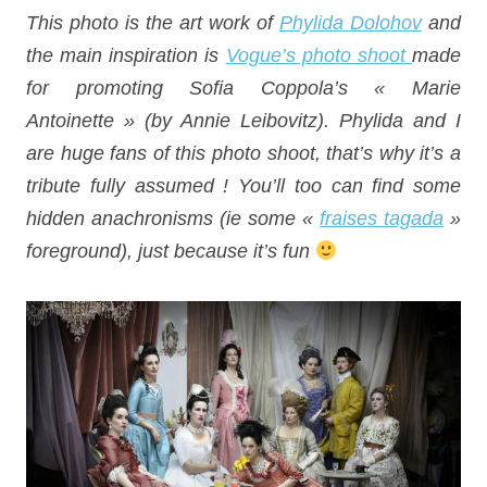
This photo is the art work of
Phylida Dolohov
and
the main inspiration is
Vogue’s photo shoot
made
for promoting Sofia Coppola’s « Marie
Antoinette »
(by Annie Leibovitz)
. Phylida and I
are huge fans of this photo shoot, that’s why it’s a
tribute fully assumed ! You’ll too can find some
hidden anachronisms (ie some «
fraises tagada
»
foreground), just because it’s fun