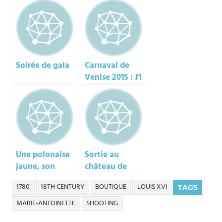
Austen
d’élégance
Soirée de gala
Carnaval de
Venise 2015 : J1
Une polonaise
Sortie au
jaune, son
château de
chapeau et …
Meung-sur-
1780
18TH CENTURY
BOUTIQUE
LOUIS XVI
TAGS
des chats
Loire : les
bonus !
MARIE-ANTOINETTE
SHOOTING