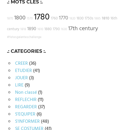
.: MOTS CLES :.
1780
1800
1770
1810
1760
1830
1750s
16th
1870
1570
1820
1885
17th century
1890
century
1880
1790
1818
1610
1630
#fetesgalanteschallenge
.: CATEGORIES :.
CREER
(36)
ETUDIER
(41)
JOUER
(3)
LIRE
(9)
Non classé
(1)
REFLECHIR
(11)
REGARDER
(37)
S'EQUIPER
(6)
S'INFORMER
(48)
SE COSTUMER
(41)