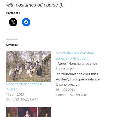
with costumes off course !).
Partager :
Similaire
Nonchalance à Port-Réal :
appel à contribution !
Après "Nonchalance chez
la Duchesse"
et "Nonchalance chez miss
Austen", voici que je relance
Nonchalance chez miss
la série avec un
Austen
"Nonchalance à Port-Réal".
16 août 2013
11 avril 2013
Donc pour une fois ce ne
Dans "SE SOUVENIR"
Dans "SE SOUVENIR"
sera pas du tout de l'histo !
Mais attention, je vais être
puriste quand même : point
de Targaryens qui