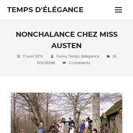
Skip
TEMPS D'ÉLÉGANCE
to
Menu
content
Pour
les
passionnés
NONCHALANCE CHEZ MISS
de
costumes
AUSTEN
11 avril 2013
Fanny Temps delegance
SE
SOUVENIR
2 comments