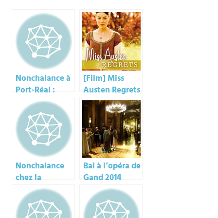
Nonchalance à
[Film] Miss
Port-Réal :
Austen Regrets
appel à
contribution !
Nonchalance
Bal à l’opéra de
chez la
Gand 2014
Duchesse