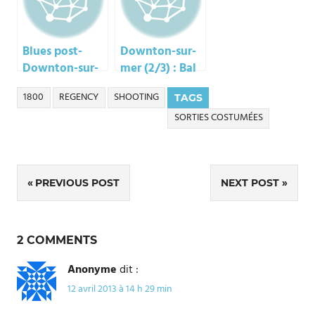
Blues post-
Downton-sur-
Downton-sur-
mer (2/3) : Bal
Mer…
1914
1800
REGENCY
SHOOTING
TAGS
SORTIES COSTUMÉES
Navigation
PREVIOUS POST
NEXT POST
de
l’article
2 COMMENTS
Anonyme
dit :
12 avril 2013 à 14 h 29 min