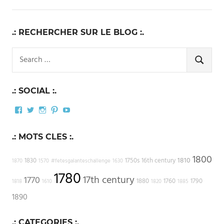
.: RECHERCHER SUR LE BLOG :.
Search
for:
SEARCH
.: SOCIAL :.
Facebook
Twitter
Instagram
Pinterest
YouTube
.: MOTS CLES :.
1800
1810
1830
1750s
16th century
1870
1570
#fetesgalanteschallenge
1630
1780
17th century
1770
1880
1760
1790
1818
1610
1820
1885
1890
.: CATEGORIES :.