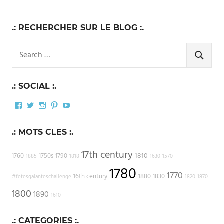
.: RECHERCHER SUR LE BLOG :.
Search
for:
SEARCH
.: SOCIAL :.
Facebook
Twitter
Instagram
Pinterest
YouTube
.: MOTS CLES :.
17th century
1810
1760
1750s
1790
1885
1818
1630
1570
1780
1770
16th century
1880
1830
#fetesgalanteschallenge
1820
1870
1800
1890
1610
.: CATEGORIES :.