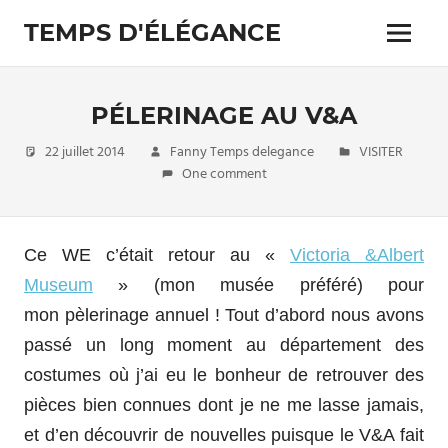
Skip
TEMPS D'ÉLÉGANCE
to
Menu
content
Pour
les
passionnés
PÉLERINAGE AU V&A
de
costumes
22 juillet 2014
Fanny Temps delegance
VISITER
One comment
Ce WE c’était retour au «
Victoria &Albert
Museum
» (mon musée préféré) pour
mon pèlerinage annuel ! Tout d’abord nous avons
passé un long moment au département des
costumes où j’ai eu le bonheur de retrouver des
pièces bien connues dont je ne me lasse jamais,
et d’en découvrir de nouvelles puisque le V&A fait