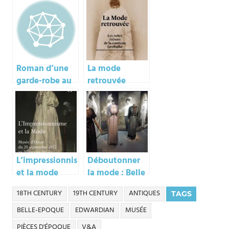
Roman d’une
La mode
garde-robe au
retrouvée
musée
Carnavalet
L’impressionnisme
Déboutonner
et la mode
la mode : Belle
Epoque et 20e
18TH CENTURY
19TH CENTURY
ANTIQUES
TAGS
BELLE-EPOQUE
EDWARDIAN
MUSÉE
PIÈCES D'ÉPOQUE
V&A