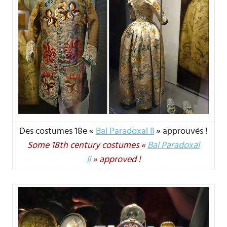
Des costumes 18e «
Bal Paradoxal II
» approuvés !
Some 18th century costumes «
Bal Paradoxal
II
» approved !