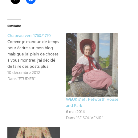
Similaire
Chapeau vers 1760/1770
Comme je manque de temps
pour écrire sur mon blog
mais que j'ai plein de choses
à vous montrer, j'ai décidé
de faire des posts plus
courts pour vous montrer
10 décembre 2012
toutes les jolies choses que
Dans "ETUDIER"
je voulais partager avec
vous... Et comme ce WE
j'étais à Londres, j'y ai pris…
WEUK s1e1 : Petworth House
and Park
6 mai 2014
Dans "SE SOUVENIR"