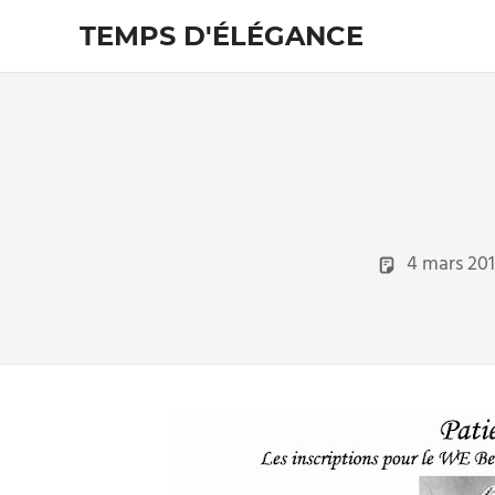
Skip
TEMPS D'ÉLÉGANCE
to
content
Pour
les
passionnés
de
costumes
4 mars 201