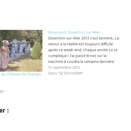
Blues post-Downton-sur-Mer…
Downton-sur-Mer 2013 c'est terminé... Le
retour à la réalité est toujours difficile
après ce week-end, chaque année ça se
complique ! J'ai passé le nez sur la
machine à coudre la semaine dernière
pour finir les costumes du WE donc
13 septembre 2013
autant vous dire que j'avais beaucoup
Dans "SE SOUVENIR"
2 au château de Champs-
d'emails et de messages…
IR"
r :