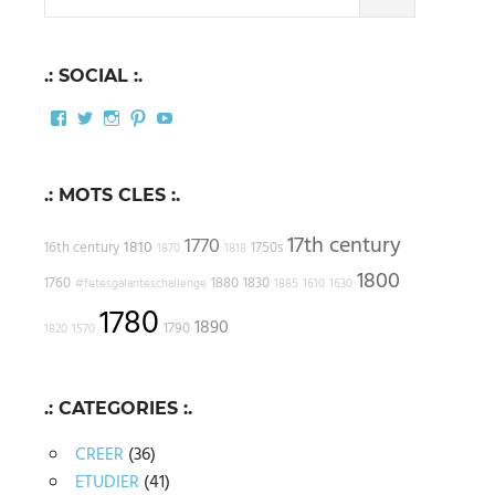
for:
.: SOCIAL :.
Facebook
Twitter
Instagram
Pinterest
YouTube
.: MOTS CLES :.
17th century
1770
1810
16th century
1750s
1870
1818
1800
1760
1880
1830
#fetesgalanteschallenge
1885
1610
1630
1780
1890
1790
1820
1570
.: CATEGORIES :.
CREER
(36)
ETUDIER
(41)