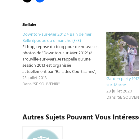
Similaire
Downton-sur-Mer 2012 > Bain de mer
Belle époque du dimanche (3/3)
Et hop, reprise du blog pour de nouvelles
photos de "Downton-sur-Mer 2012" (à
Trouville-sur-Mer). Je rappelle qu'une
session 2013 est organisée
actuellement par "Ballades Courtisanes",
"le Ministère des Modes" et "Temps
23 juillet 2013
Garden party 191
d'élégance" (attention : costumes
Dans "SE SOUVENIR"
sur-Marne
historiques exigés), les inscriptions sont
28 juillet 2020
ICI (ne pas tarder). I now have free time, at
Dans "SE SOUVEN
last ! I share…
Autres Sujets Pouvant Vous Intéresse