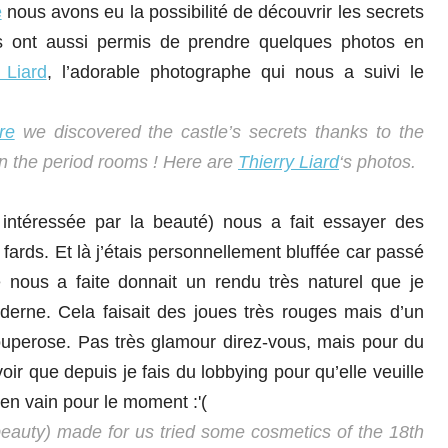
e
nous avons eu la possibilité de découvrir les secrets
us ont aussi permis de prendre quelques photos en
 Liard
, l’adorable photographe qui nous a suivi le
re
we discovered the castle’s secrets thanks to the
n the period rooms ! Here are
Thierry Liard
‘s photos.
s intéressée par la beauté) nous a fait essayer des
ards. Et là j’étais personnellement bluffée car passé
e nous a faite donnait un rendu très naturel que je
derne. Cela faisait des joues très rouges mais d’un
ouperose. Pas très glamour direz-vous, mais pour du
voir que depuis je fais du lobbying pour qu’elle veuille
 en vain pour le moment :'(
f beauty) made for us tried some cosmetics of the 18th