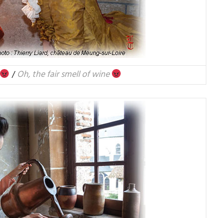
/
Oh, the fair smell of wine