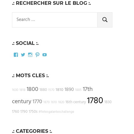
.: RECHERCHER SUR LE BLOG :.
Search
for:
SEARCH
.: SOCIAL :.
Facebook
Twitter
Instagram
Pinterest
YouTube
.: MOTS CLES :.
1800
17th
1890
1810
1880
1630
1818
1570
1885
1780
century
1770
16th century
1830
1870
1610
1820
1760
1790
1750s
#fetesgalanteschallenge
.: CATEGORIES :.