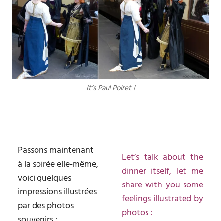
It’s Paul Poiret !
Passons maintenant
Let’s talk about the
à la soirée elle-même,
dinner itself, let me
voici quelques
share with you some
impressions illustrées
feelings illustrated by
par des photos
photos :
souvenirs :