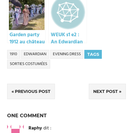
Garden party
WEUK s1 e2 :
1912 au château
An Edwardian
de Champs-sur-
dream
1910
EDWARDIAN
EVENING DRESS
TAGS
Marne
SORTIES COSTUMÉES
Navigation
PREVIOUS POST
NEXT POST
de
l’article
ONE COMMENT
Raphy
dit :