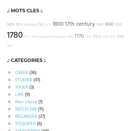
.: MOTS CLES :.
1800
17th century
1890
1810
16th century
1790
1880
1830
1870
1780
1770
1750s
1760
1570
#fetesgalanteschallenge
1820
1885
1630
1610
1818
.: CATEGORIES :.
CREER
(36)
ETUDIER
(41)
JOUER
(3)
LIRE
(9)
Non classé
(1)
REFLECHIR
(11)
REGARDER
(37)
S'EQUIPER
(6)