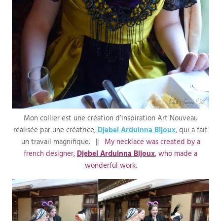
Mon collier est une création d’inspiration Art Nouveau
réalisée par une créatrice,
Djebel Arduinna Bijoux
, qui a fait
un travail magnifique. ||
My necklace was created by a
french designer,
Djebel Arduinna Bijoux
, who made a
wonderful work.