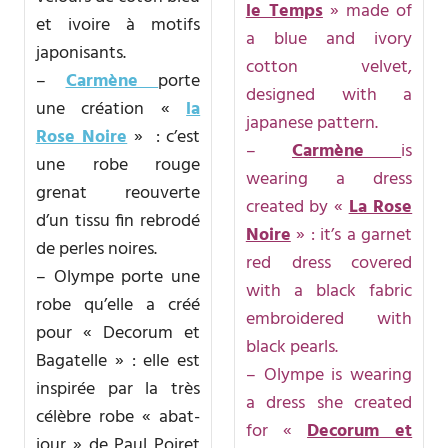
le Temps
» made of
et ivoire à motifs
a blue and ivory
japonisants.
cotton velvet,
–
Carmène
porte
designed with a
une création «
la
japanese pattern.
Rose Noire
» : c’est
–
Carmène
is
une robe rouge
wearing a dress
grenat reouverte
created by «
La Rose
d’un tissu fin rebrodé
Noire
» : it’s a garnet
de perles noires.
red dress covered
– Olympe porte une
with a black fabric
robe qu’elle a créé
embroidered with
pour « Decorum et
black pearls.
Bagatelle » : elle est
– Olympe is wearing
inspirée par la très
a dress she created
célèbre robe « abat-
for «
Decorum et
jour » de Paul Poiret