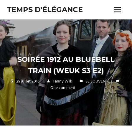
Skip
TEMPS D'ÉLÉGANCE
to
Menu
content
Pour
les
passionnés
de
costumes
SOIRÉE 1912 AU BLUEBELL
TRAIN (WEUK S3 E2)
29 juillet 2016
Fanny Wilk
SE SOUVENIR
One comment