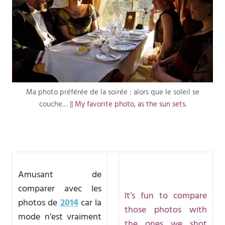
Ma photo préférée de la soirée : alors que le soleil se
couche… ||
My favorite photo, as the sun sets.
Amusant de
comparer avec les
It’s fun to compare
photos de
2014
car la
those photos with
mode n’est vraiment
the ones we shot