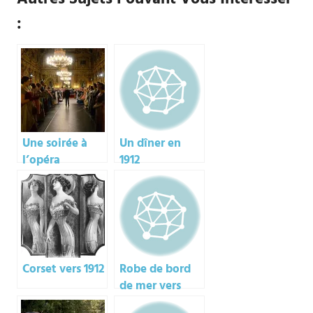
:
Une soirée à
Un dîner en
l’opéra
1912
Corset vers 1912
Robe de bord
de mer vers
1912