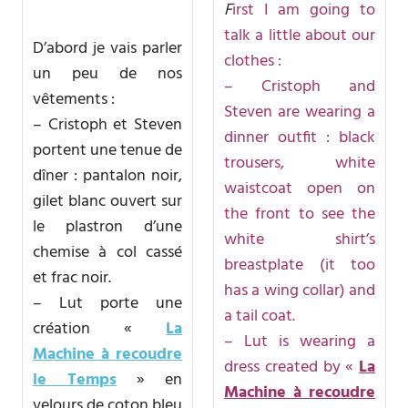
F
irst I am going to
talk a little about our
D’abord je vais parler
clothes :
un peu de nos
– Cristoph and
vêtements :
Steven are wearing a
– Cristoph et Steven
dinner outfit : black
portent une tenue de
trousers, white
dîner : pantalon noir,
waistcoat open on
gilet blanc ouvert sur
the front to see the
le plastron d’une
white shirt’s
chemise à col cassé
breastplate (it too
et frac noir.
has a wing collar) and
– Lut porte une
a tail coat.
création «
La
– Lut is wearing a
Machine à recoudre
dress created by «
La
le Temps
» en
Machine à recoudre
velours de coton bleu