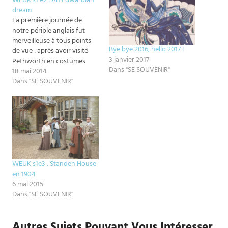
WEUK s1 e2 : An Edwardian
dream
La première journée de
notre périple anglais fut
merveilleuse à tous points
Bye bye 2016, hello 2017 !
de vue : après avoir visité
3 janvier 2017
Pethworth en costumes
Dans "SE SOUVENIR"
1830 nous avons fait un
18 mai 2014
saut de 75 ans dans le temps
Dans "SE SOUVENIR"
pour aller dîner dans un
train Belle Epoque, le
Bluebell. Il est des moments
que l'on garde…
WEUK s1e3 : Standen House
en 1904
6 mai 2015
Dans "SE SOUVENIR"
Autres Sujets Pouvant Vous Intéresser