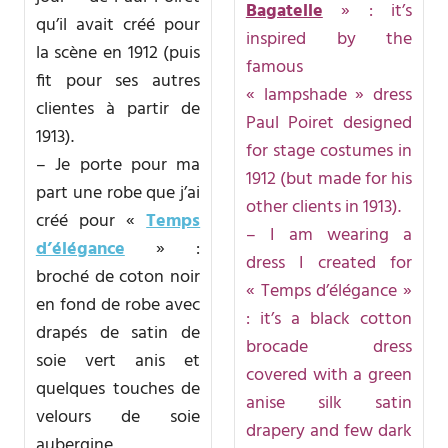
Bagatelle
» : it’s
qu’il avait créé pour
inspired by the
la scène en 1912 (puis
famous
fit pour ses autres
« lampshade » dress
clientes à partir de
Paul Poiret designed
1913).
for stage costumes in
– Je porte pour ma
1912 (but made for his
part une robe que j’ai
other clients in 1913).
créé pour «
Temps
– I am wearing a
d’élégance
» :
dress I created for
broché de coton noir
« Temps d’élégance »
en fond de robe avec
: it’s a black cotton
drapés de satin de
brocade dress
soie vert anis et
covered with a green
quelques touches de
anise silk satin
velours de soie
drapery and few dark
aubergine.