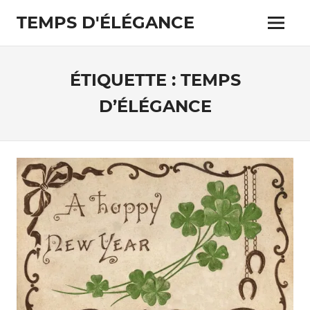
Skip
TEMPS D'ÉLÉGANCE
to
Menu
content
Pour
les
passionnés
ÉTIQUETTE :
TEMPS
de
costumes
D’ÉLÉGANCE