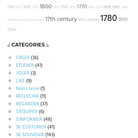
1800
1770
1810
1760
1830
1790
1880
1610
1570
1820
1870
1630
1818
1885
1780
17th century
1890
16th century
#fetesgalanteschallenge
1750s
.: CATEGORIES :.
CREER
(36)
ETUDIER
(41)
JOUER
(3)
LIRE
(9)
Non classé
(1)
REFLECHIR
(11)
REGARDER
(37)
S'EQUIPER
(6)
S'INFORMER
(48)
SE COSTUMER
(41)
SE SOUVENIR
(143)