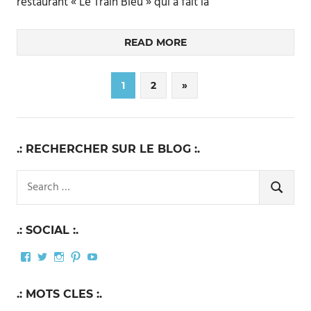
restaurant « Le Train Bleu » qui a fait la
READ MORE
Pagination
Next
1
2
»
Posts
des
publications
.: RECHERCHER SUR LE BLOG :.
Search
for:
SEARCH
.: SOCIAL :.
Facebook
Twitter
Instagram
Pinterest
YouTube
.: MOTS CLES :.