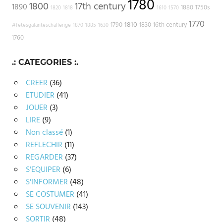
1780
1800
17th century
1890
1880
1750s
1820
1818
1610
1570
1770
1810
1790
1830
16th century
#fetesgalanteschallenge
1870
1885
1630
1760
.: CATEGORIES :.
CREER
(36)
ETUDIER
(41)
JOUER
(3)
LIRE
(9)
Non classé
(1)
REFLECHIR
(11)
REGARDER
(37)
S'EQUIPER
(6)
S'INFORMER
(48)
SE COSTUMER
(41)
SE SOUVENIR
(143)
SORTIR
(48)