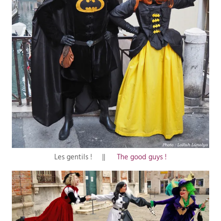
Les gentils ! ||
The good guys !