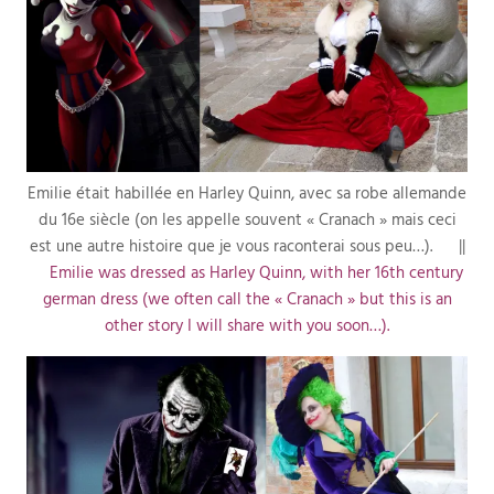
Emilie était habillée en Harley Quinn, avec sa robe allemande
du 16e siècle (on les appelle souvent « Cranach » mais ceci
est une autre histoire que je vous raconterai sous peu…). ||
Emilie was dressed as Harley Quinn, with her 16th century
german dress (we often call the « Cranach » but this is an
other story I will share with you soon…).