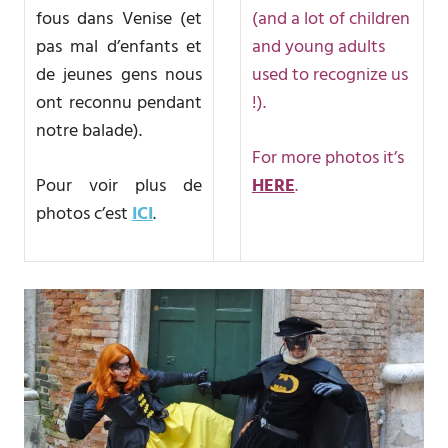
fous dans Venise (et
(and a lot of children
pas mal d’enfants et
and young adults
de jeunes gens nous
used to recognize us
ont reconnu pendant
!).
notre balade).
For more photos it’s
Pour voir plus de
HERE
.
photos c’est
ICI
.