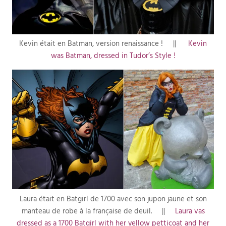
Kevin était en Batman, version renaissance ! ||
Kevin
was Batman, dressed in Tudor’s Style !
Laura était en Batgirl de 1700 avec son jupon jaune et son
manteau de robe à la française de deuil. ||
Laura vas
dressed as a 1700 Batgirl with her yellow petticoat and her