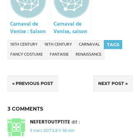
Carnaval de
Carnaval de
Venise : Saison
Venise, saison
5, Episode 4
5 épisode 2
16TH CENTURY
18TH CENTURY
CARNAVAL
TAGS
FANCY COSTUME
FANTAISIE
RENAISSANCE
Navigation
PREVIOUS POST
NEXT POST
de
l’article
3 COMMENTS
NEFERTOUTPTITE
dit :
9 mars 2017 à 8 h 58 min