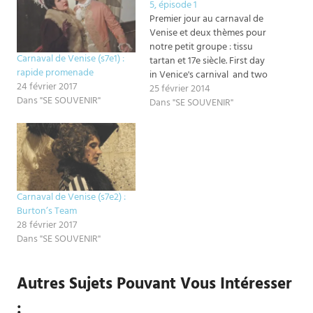
5, épisode 1
Premier jour au carnaval de
Venise et deux thèmes pour
notre petit groupe : tissu
Carnaval de Venise (s7e1) :
tartan et 17e siècle. First day
rapide promenade
in Venice's carnival and two
24 février 2017
dress-codes for our small
25 février 2014
Dans "SE SOUVENIR"
group : Tartan fabric and
Dans "SE SOUVENIR"
17th century costumes. J'ai
pour ma part ressorti le
riding habit Jacobite que
je…
Carnaval de Venise (s7e2) :
Burton’s Team
28 février 2017
Dans "SE SOUVENIR"
Autres Sujets Pouvant Vous Intéresser
: