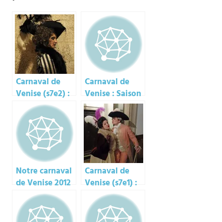
Carnaval de
Carnaval de
Venise (s7e2) :
Venise : Saison
Burton’s Team
5, épisode 3
Notre carnaval
Carnaval de
de Venise 2012
Venise (s7e1) :
rapide
promenade