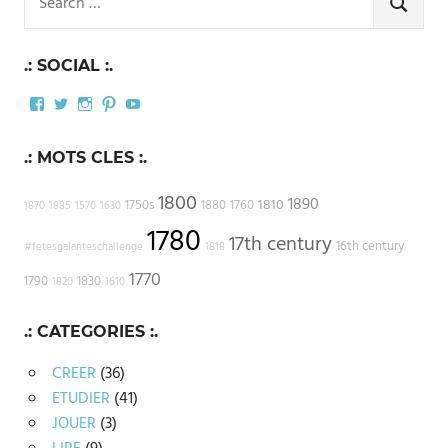
for:
SEARCH
.: SOCIAL :.
Facebook
Twitter
Instagram
Pinterest
YouTube
.: MOTS CLES :.
1800
1890
1810
1750s
1880
1760
1870
1885
1570
1630
1780
17th century
16th century
#fetesgalanteschallenge
1818
1770
1790
1830
1820
1610
.: CATEGORIES :.
CREER
(36)
ETUDIER
(41)
JOUER
(3)