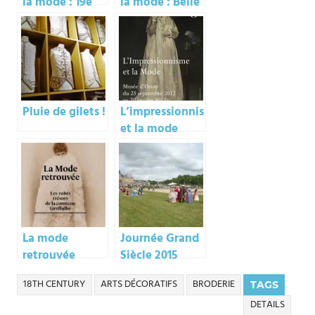
la mode : 19e
la mode : Belle
Epoque et 20e
Pluie de gilets !
L’impressionnisme
et la mode
La mode
Journée Grand
retrouvée
Siècle 2015
18TH CENTURY
ARTS DÉCORATIFS
BRODERIE
TAGS
DETAILS