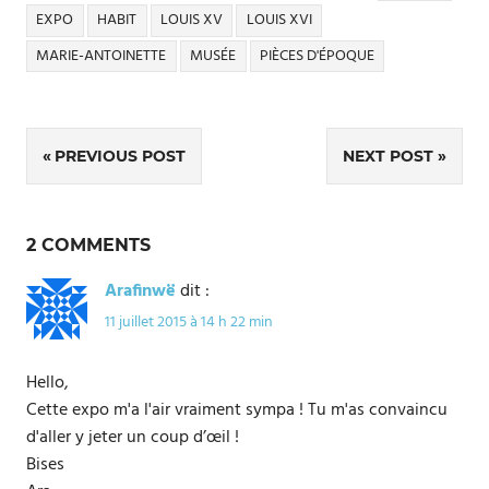
EXPO
HABIT
LOUIS XV
LOUIS XVI
MARIE-ANTOINETTE
MUSÉE
PIÈCES D'ÉPOQUE
Navigation
PREVIOUS POST
NEXT POST
de
l’article
2 COMMENTS
Arafinwë
dit :
11 juillet 2015 à 14 h 22 min
Hello,
Cette expo m'a l'air vraiment sympa ! Tu m'as convaincu
d'aller y jeter un coup d’œil !
Bises