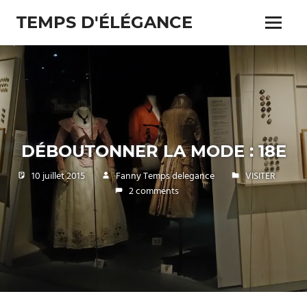
Skip
TEMPS D'ÉLÉGANCE
to
Menu
content
Pour
les
passionnés
de
costumes
DÉBOUTONNER LA MODE : 18E
10 juillet 2015
Fanny Temps delegance
VISITER
2 comments