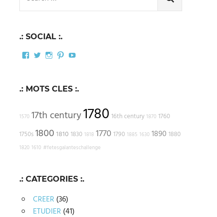
for:
SEARCH
.: SOCIAL :.
Facebook
Twitter
Instagram
Pinterest
YouTube
.: MOTS CLES :.
1780
17th century
16th century
1760
1570
1870
1800
1770
1890
1810
1750s
1830
1790
1880
1818
1885
1630
1820
1610
#fetesgalanteschallenge
.: CATEGORIES :.
CREER
(36)
ETUDIER
(41)