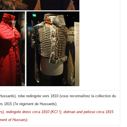
ussards), robe redingote vers 1810 (vous reconnaîtrez la collection du
ers 1815 (7e régiment de Hussards).
s), redingote dress circa 1810 (KCI !), dolman and pelisse circa 1815
iment of Hussars).