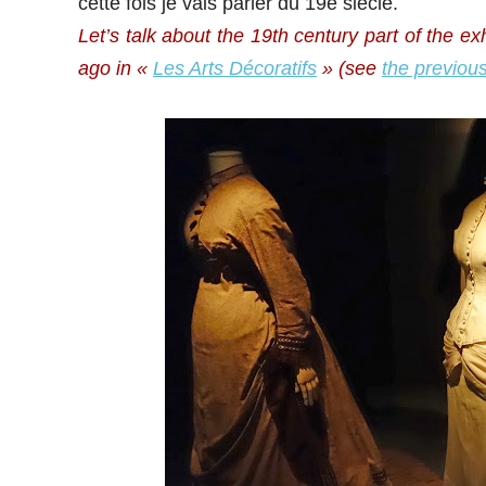
cette fois je vais parler du 19e siècle.
Let’s talk about the 19th century part of the 
ago in «
Les Arts Décoratifs
» (see
the previous