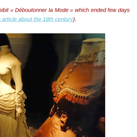
exhibit « Déboutonner la Mode » which ended few days
 article about the 18th century
).