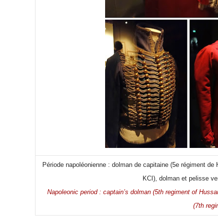
Période napoléonienne : dolman de capitaine (5e régiment de H
KCI), dolman et pelisse v
Napoleonic period : captain’s dolman (5th regiment of Hussar
(7th reg