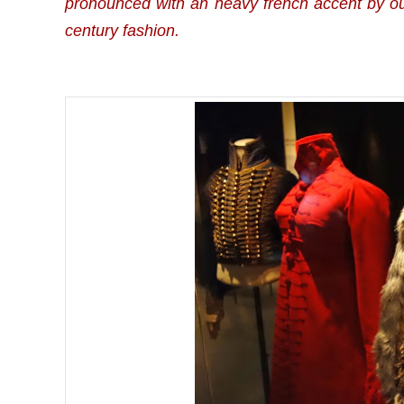
pronounced with an heavy french accent by our
century fashion.