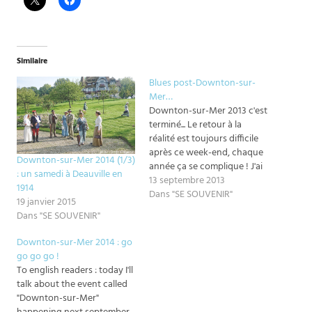
Similaire
Blues post-Downton-sur-
Mer…
Downton-sur-Mer 2013 c'est
terminé... Le retour à la
réalité est toujours difficile
après ce week-end, chaque
Downton-sur-Mer 2014 (1/3)
année ça se complique ! J'ai
: un samedi à Deauville en
passé le nez sur la machine à
13 septembre 2013
1914
coudre la semaine dernière
Dans "SE SOUVENIR"
19 janvier 2015
pour finir les costumes du
Dans "SE SOUVENIR"
WE donc autant vous dire
que j'avais beaucoup
Downton-sur-Mer 2014 : go
d'emails et de messages…
go go go !
To english readers : today I'll
talk about the event called
"Downton-sur-Mer"