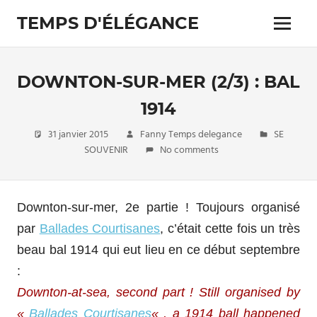
Skip
TEMPS D'ÉLÉGANCE
to
Menu
content
Pour
les
passionnés
DOWNTON-SUR-MER (2/3) : BAL
de
costumes
1914
31 janvier 2015
Fanny Temps delegance
SE
SOUVENIR
No comments
Downton-sur-mer, 2e partie ! Toujours organisé
par
Ballades Courtisanes
, c’était cette fois un très
beau bal 1914 qui eut lieu en ce début septembre
:
Downton-at-sea, second part ! Still organised by
«
Ballades Courtisanes
« , a 1914 ball happened