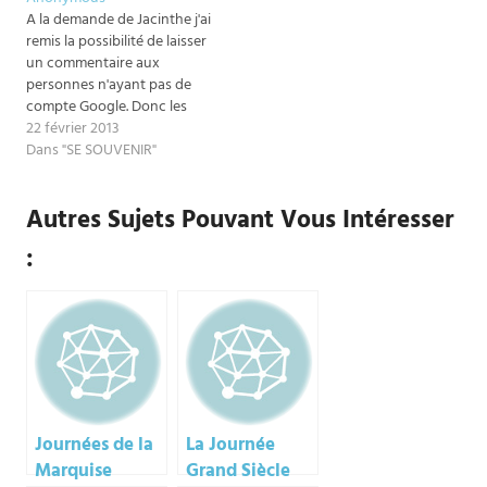
était "Le 18e siècle autour du
merci d'ailleurs à Francis
A la demande de Jacinthe j'ai
monde" et à cette occasion
Specht pour la plupart de
remis la possibilité de laisser
de nombreux invités avaient
ces dernières ! son…
un commentaire aux
joué…
personnes n'ayant pas de
compte Google. Donc les
"anonymes" (comme
22 février 2013
Blogger les appelle) peuvent
Dans "SE SOUVENIR"
de nouveau poster un
commentaire ==> et moi de
Autres Sujets Pouvant Vous Intéresser
les supprimer s'ils sont
ouvertement agressifs
:
(parce que, croyez-moi,
croyez-moi pas, mais
généralement…
Journées de la
La Journée
Marquise
Grand Siècle