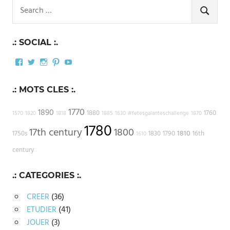
Search
for:
SEARCH
.: SOCIAL :.
Facebook
Twitter
Instagram
Pinterest
YouTube
.: MOTS CLES :.
1770
1890
1880
1760
1570
1820
1818
1885
1630
#fetesgalanteschallenge
1870
1780
17th century
1800
1810
1750s
1830
1790
16th
1610
century
.: CATEGORIES :.
CREER
(36)
ETUDIER
(41)
JOUER
(3)