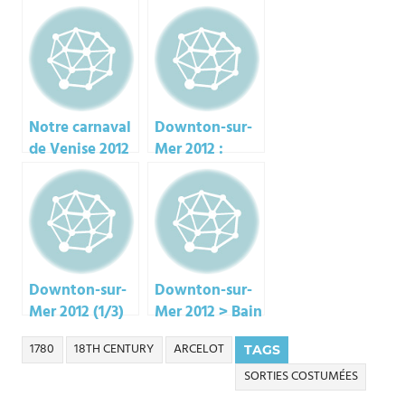
d’Arcelot (2/3)
2012, château
de Vaux-le-
Vicomte
Notre carnaval
Downton-sur-
de Venise 2012
Mer 2012 :
samedi soir
(2/3)
Downton-sur-
Downton-sur-
Mer 2012 (1/3)
Mer 2012 > Bain
de mer Belle
1780
18TH CENTURY
ARCELOT
TAGS
époque du
dimanche (3/3)
SORTIES COSTUMÉES