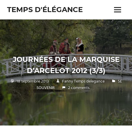
Skip
TEMPS D'ÉLÉGANCE
to
Menu
content
Pour
les
passionnés
de
costumes
JOURNÉES DE LA MARQUISE
D’ARCELOT 2012 (3/3)
18 septembre 2013
Fanny Temps delegance
SE
SOUVENIR
2 comments