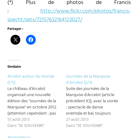
(*) Plus de photos de Francis
:
http://www.flickr.com/photos/francis-
specht/sets/72157632164123027/
Partager :
Similaire
Arcelot autour du monde
Journées de la Marquise
(1/3)
d’Arcelot (2/3)
Le château d'Arcelot
Suite des journées de la
organisait une nouvelle
Marquise d'Arcelot (article
édition des "Journées de la
précédent ICI), avec la soirée
Marquise" en octobre 2012
: spectacle de danse
(attention cependant : pas
orientale et bal, toujours
d'édition 2013 prévue car le
15 août 2013
avec le thème "le 18e autour
27 août 2013
château a décidé de faire
Dans "SE SOUVENIR"
du monde". Mais je laisse les
Dans "SE SOUVENIR"
une petite pause). Le thème
photos parler (un grand
Anonymous