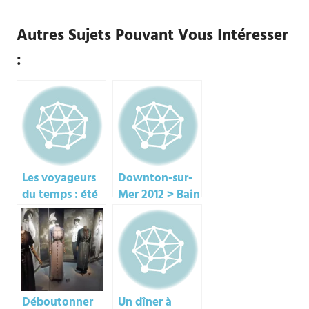
me an email to have more
informations in english (but
Autres Sujets Pouvant Vous Intéresser
if you read french, all
informations are below). ***
:
Et…
Les voyageurs
Downton-sur-
du temps : été
Mer 2012 > Bain
36
de mer Belle
époque du
dimanche (3/3)
Déboutonner
Un dîner à