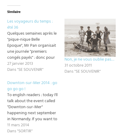
Similaire
Les voyageurs du temps :
été 36
Quelques semaines après le
"pique-nique Belle
Epoque", Mr Pan organisait
une journée "premiers
congés payés" : donc pour
Non, je ne vous oublie pas…
une fois il me fallait un
27 janvier 2013
31 octobre 2011
costume plutôt récent.
Dans "SE SOUVENIR"
Dans "SE SOUVENIR"
Retour en plein été 1936.
Few weeks after the "Belle
Downton-sur-Mer 2014 : go
Epoque picnic", Mr
go go go !
Pan organized a "first paid
To english readers : today I'll
vacations" day : so for once
talk about the event called
I…
"Downton-sur-Mer"
happening next september
in Normandy. If you want to
participate and do not
11 mars 2014
speak french you can send
Dans "SORTIR"