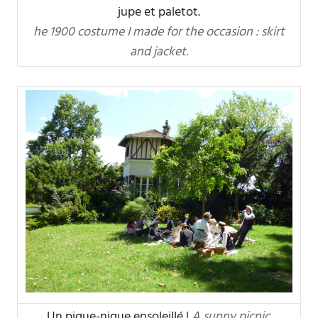
jupe et paletot.
he 1900 costume I made for the occasion : skirt
and jacket.
Un pique-nique ensoleillé |
A sunny picnic.