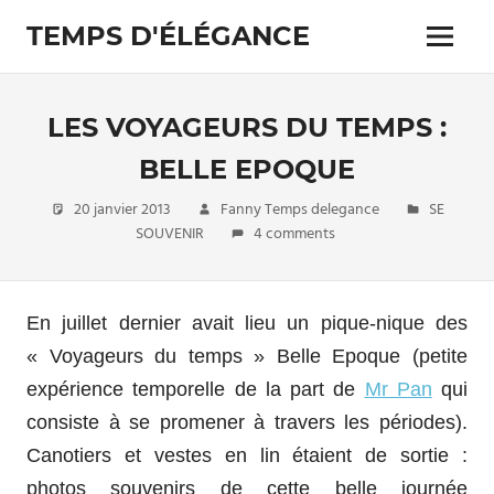
Skip
TEMPS D'ÉLÉGANCE
to
Menu
content
Pour
les
passionnés
LES VOYAGEURS DU TEMPS :
de
costumes
BELLE EPOQUE
20 janvier 2013
Fanny Temps delegance
SE
SOUVENIR
4 comments
En juillet dernier avait lieu un pique-nique des
« Voyageurs du temps » Belle Epoque (petite
expérience temporelle de la part de
Mr Pan
qui
consiste à se promener à travers les périodes).
Canotiers et vestes en lin étaient de sortie :
photos souvenirs de cette belle journée