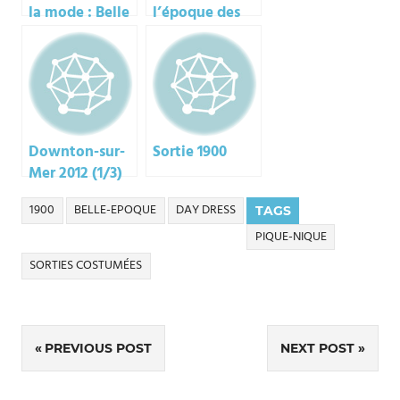
la mode : Belle
l’époque des
Epoque et 20e
robes à
tournures
Downton-sur-
Sortie 1900
Mer 2012 (1/3)
1900
BELLE-EPOQUE
DAY DRESS
TAGS
PIQUE-NIQUE
SORTIES COSTUMÉES
Navigation
PREVIOUS POST
NEXT POST
de