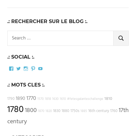
.: RECHERCHER SUR LE BLOG :.
Search
for:
SEARCH
.: SOCIAL :.
Facebook
Twitter
Instagram
Pinterest
YouTube
.: MOTS CLES :.
1770
1890
1810
1790
1570
1818
1630
1610
#fetesgalanteschallenge
1780
1800
17th
1830
1880
1750s
16th century
1760
1870
1820
1885
century