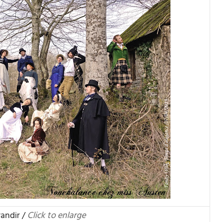
randir /
Click to enlarge