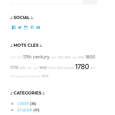
for:
.: SOCIAL :.
Facebook
Twitter
Instagram
Pinterest
YouTube
.: MOTS CLES :.
17th century
1800
1790
1880
1760
1570
1820
1885
1818
1780
1770
1890
1830
1750s
16th century
1610
1630
1870
1810
#fetesgalanteschallenge
.: CATEGORIES :.
CREER
(36)
ETUDIER
(41)