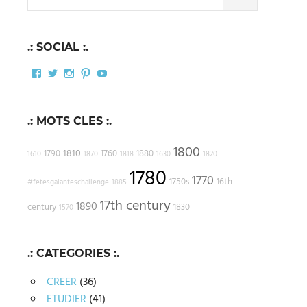
for:
.: SOCIAL :.
Facebook
Twitter
Instagram
Pinterest
YouTube
.: MOTS CLES :.
1800
1810
1790
1760
1880
1610
1870
1818
1630
1820
1780
1770
1750s
16th
#fetesgalanteschallenge
1885
17th century
1890
century
1830
1570
.: CATEGORIES :.
CREER
(36)
ETUDIER
(41)