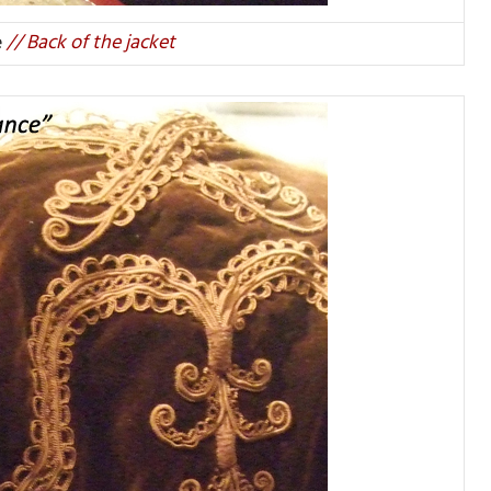
e
// Back of the jacket