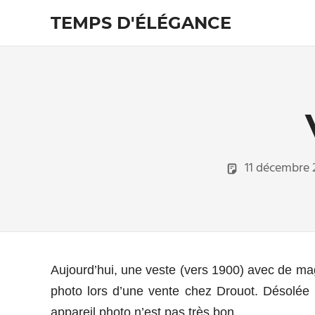
Skip
TEMPS D'ÉLÉGANCE
to
content
Pour
les
passionnés
de
costumes
11 décembre 
Aujourd’hui, une veste (vers 1900) avec de mag
photo lors d’une vente chez Drouot. Désolée 
appareil photo n’est pas très bon…