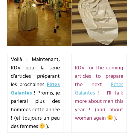
Voilà ! Maintenant,
RDV pour la série
RDV for the coming
d’articles préparant
articles to prepare
les prochaines
Fêtes
the next
Fêtes
Galantes
! Promis, je
Galantes
! I’ll talk
parlerai plus des
more about men this
hommes cette année
year ! (and about
! (et toujours un peu
woman again
).
des femmes
).