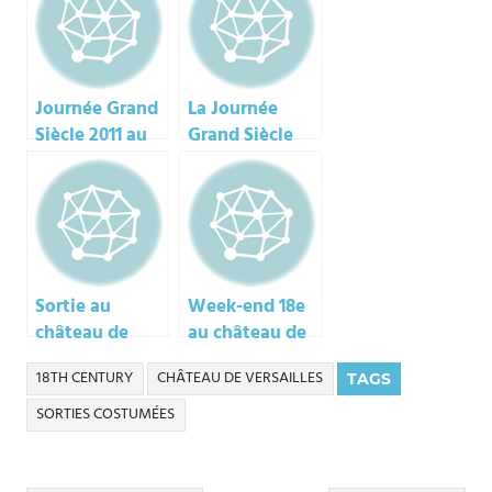
Journée Grand
La Journée
Siècle 2011 au
Grand Siècle
château de
2012, château
Vaux-le-
de Vaux-le-
Vicomte
Vicomte
Sortie au
Week-end 18e
château de
au château de
Meung-sur-
Meung-sur-
18TH CENTURY
CHÂTEAU DE VERSAILLES
TAGS
Loire : les
Loire (1/2)
bonus !
SORTIES COSTUMÉES