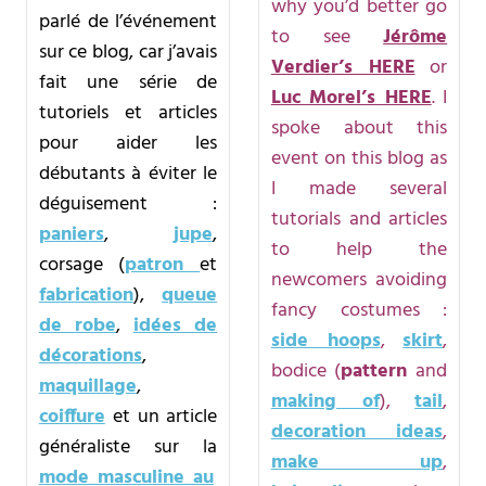
why you’d better go
parlé de l’événement
to see
Jérôme
sur ce blog, car j’avais
Verdier’s HERE
or
fait une série de
Luc Morel’s HERE
. I
tutoriels et articles
spoke about this
pour aider les
event on this blog as
débutants à éviter le
I made several
déguisement :
tutorials and articles
paniers
,
jupe
,
to help the
corsage (
patron
et
newcomers avoiding
fabrication
),
queue
fancy costumes :
de robe
,
idées de
side hoops
,
skirt
,
décorations
,
bodice (
pattern
and
maquillage
,
making of
),
tail
,
coiffure
et un article
decoration ideas
,
généraliste sur la
make up
,
mode masculine au