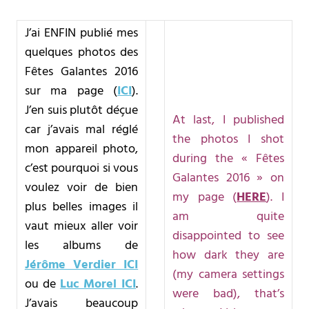
J’ai ENFIN publié mes
quelques photos des
Fêtes Galantes 2016
sur ma page (
ICI
).
J’en suis plutôt déçue
At last, I published
car j’avais mal réglé
the photos I shot
mon appareil photo,
during the « Fêtes
c’est pourquoi si vous
Galantes 2016 » on
voulez voir de bien
my page (
HERE
). I
plus belles images il
am quite
vaut mieux aller voir
disappointed to see
les albums de
how dark they are
Jérôme Verdier ICI
(my camera settings
ou de
Luc Morel ICI
.
were bad), that’s
J’avais beaucoup