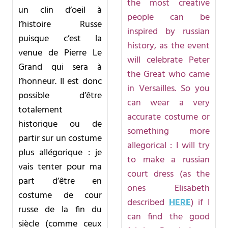
the most creative
un clin d’oeil à
people can be
l’histoire Russe
inspired by russian
puisque c’est la
history, as the event
venue de Pierre Le
will celebrate Peter
Grand qui sera à
the Great who came
l’honneur. Il est donc
in Versailles. So you
possible d’être
can wear a very
totalement
accurate costume or
historique ou de
something more
partir sur un costume
allegorical : I will try
plus allégorique : je
to make a russian
vais tenter pour ma
court dress (as the
part d’être en
ones Elisabeth
costume de cour
described
HERE
) if I
russe de la fin du
can find the good
siècle (comme ceux