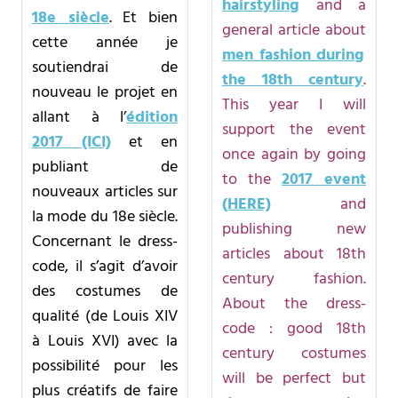
hairstyling
and a
18e siècle
. Et bien
general article about
cette année je
men fashion during
soutiendrai de
the 18th century
.
nouveau le projet en
This year I will
allant à l’
édition
support the event
2017 (ICI)
et en
once again by going
publiant de
to the
2017 event
nouveaux articles sur
(HERE)
and
la mode du 18e siècle.
publishing new
Concernant le dress-
articles about 18th
code, il s’agit d’avoir
century fashion.
des costumes de
About the dress-
qualité (de Louis XIV
code : good 18th
à Louis XVI) avec la
century costumes
possibilité pour les
will be perfect but
plus créatifs de faire