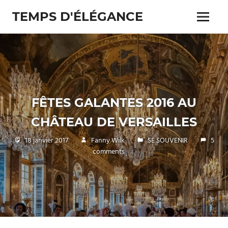
Skip
TEMPS D'ÉLÉGANCE
to
Menu
content
Pour
les
passionnés
de
costumes
FÊTES GALANTES 2016 AU
CHÂTEAU DE VERSAILLES
18 janvier 2017
Fanny Wilk
SE SOUVENIR
5
comments