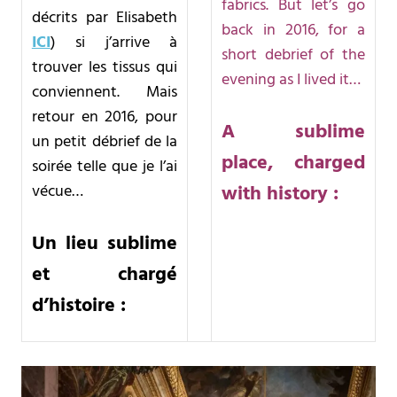
fabrics.
But let’s go
décrits par Elisabeth
back in 2016, for a
ICI
) si j’arrive à
short debrief of the
trouver les tissus qui
evening as I lived it…
conviennent.
Mais
retour en 2016, pour
A sublime
un petit débrief de la
place, charged
soirée telle que je l’ai
vécue…
with history :
Un lieu sublime
et chargé
d’histoire :