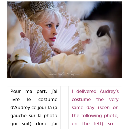
Pour ma part, j’ai
I delivered Audrey’s
livré le costume
costume the very
d’Audrey ce jour-là (à
same day (seen on
gauche sur la photo
the following photo,
qui suit) donc j’ai
on the left) so I