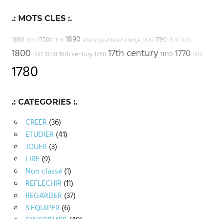
.: MOTS CLES :.
1890
1880
1750s
1790
1610
1818
#fetesgalanteschallenge
1630
1570
1870
1800
17th century
1770
1810
1830
16th century
1760
1885
1820
1780
.: CATEGORIES :.
CREER
(36)
ETUDIER
(41)
JOUER
(3)
LIRE
(9)
Non classé
(1)
REFLECHIR
(11)
REGARDER
(37)
S'EQUIPER
(6)