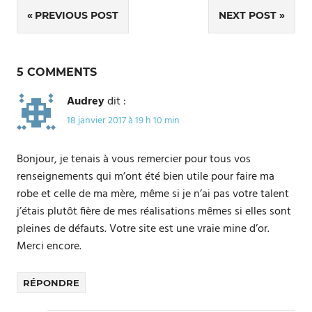
Navigation
PREVIOUS POST
NEXT POST
de
l’article
5 COMMENTS
Audrey
dit :
18 janvier 2017 à 19 h 10 min
Bonjour, je tenais à vous remercier pour tous vos
renseignements qui m’ont été bien utile pour faire ma
robe et celle de ma mère, même si je n’ai pas votre talent
j’étais plutôt fière de mes réalisations mêmes si elles sont
pleines de défauts. Votre site est une vraie mine d’or.
Merci encore.
RÉPONDRE