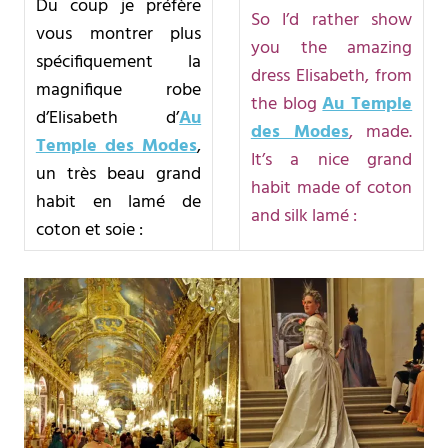
Du coup je préfère
So I’d rather show
vous montrer plus
you the amazing
spécifiquement la
dress Elisabeth, from
magnifique robe
the blog
Au Temple
d’Elisabeth d’
Au
des Modes
, made.
Temple des Modes
,
It’s a nice grand
un très beau grand
habit made of coton
habit en lamé de
and silk lamé :
coton et soie :